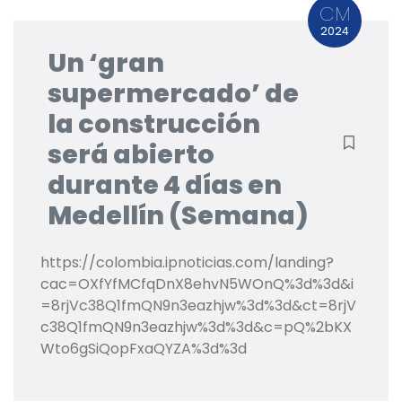
CM
2024
Un ‘gran
supermercado’ de
la construcción
será abierto
durante 4 días en
Medellín (Semana)
https://colombia.ipnoticias.com/landing?
cac=OXfYfMCfqDnX8ehvN5WOnQ%3d%3d&i
=8rjVc38Q1fmQN9n3eazhjw%3d%3d&ct=8rjV
c38Q1fmQN9n3eazhjw%3d%3d&c=pQ%2bKX
Wto6gSiQopFxaQYZA%3d%3d