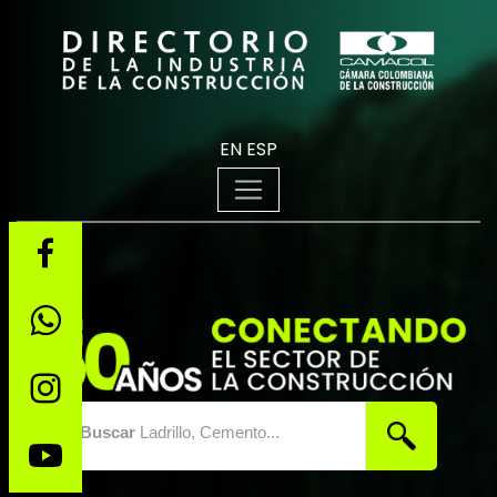
EN
ESP
Buscar
Ladrillo, Cemento...