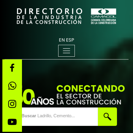
EN
ESP
Buscar
Ladrillo, Cemento...