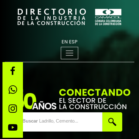
EN
ESP
Buscar
Ladrillo, Cemento...