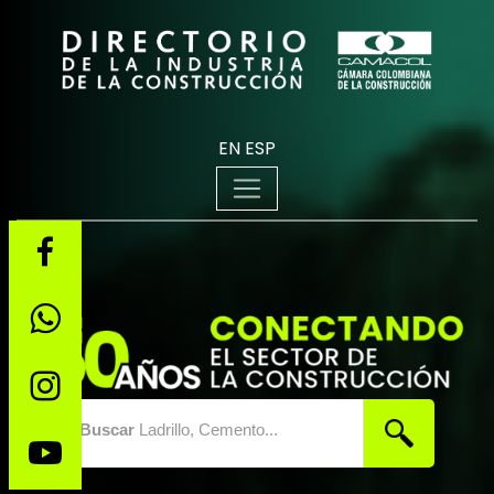
EN
ESP
Buscar
Ladrillo, Cemento...