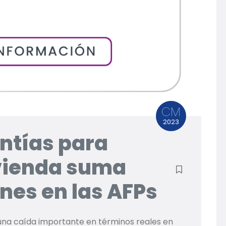
CM
2023
antías para
vienda suma
ones en las AFPs
 una caída importante en términos reales en