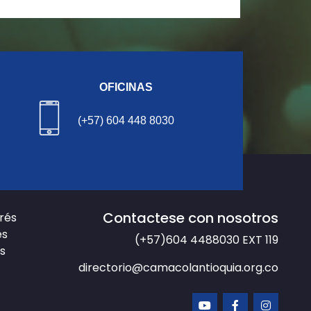
OFICINAS
(+57) 604 448 8030
Contactese con nosotros
erés
es
(+57)604 4488030
EXT 119
s
directorio@camacolantioquia.org.co