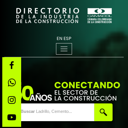
EN
ESP
Buscar
Ladrillo, Cemento...