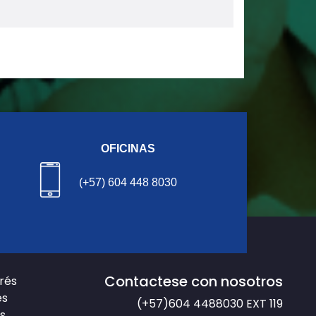
OFICINAS
(+57) 604 448 8030
Contactese con nosotros
erés
es
(+57)604 4488030
EXT 119
s