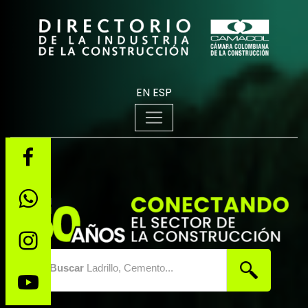
EN
ESP
Buscar
Ladrillo, Cemento...