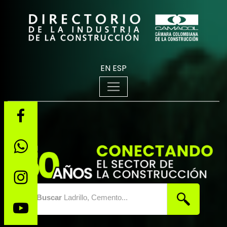
EN
ESP
Buscar
Ladrillo, Cemento...