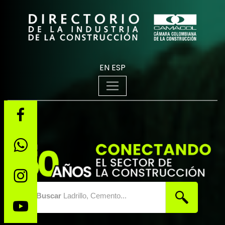
EN
ESP
Buscar
Ladrillo, Cemento...