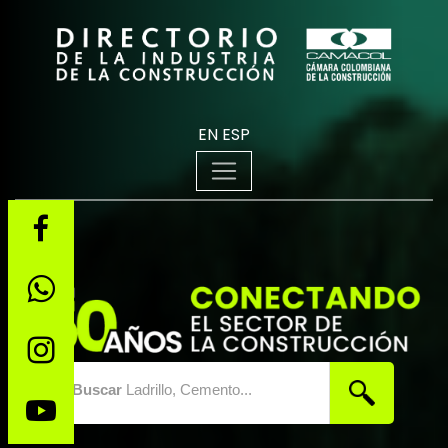
EN
ESP
Buscar
Ladrillo, Cemento...