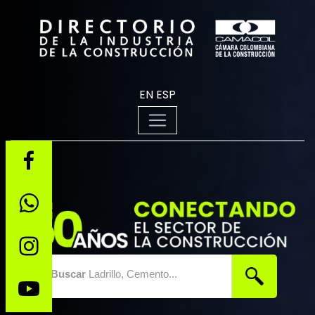
EN
ESP
Buscar
Ladrillo, Cemento...