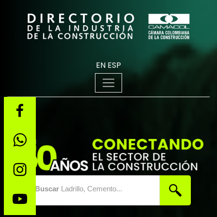
EN
ESP
Buscar
Ladrillo, Cemento...