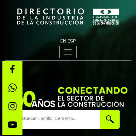
EN
ESP
Buscar
Ladrillo, Cemento...