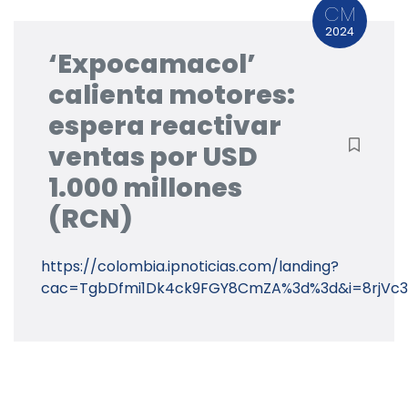
CM
2024
‘Expocamacol’
calienta motores:
espera reactivar
ventas por USD
1.000 millones
(RCN)
https://colombia.ipnoticias.com/landing?
cac=TgbDfmi1Dk4ck9FGY8CmZA%3d%3d&i=8rjVc