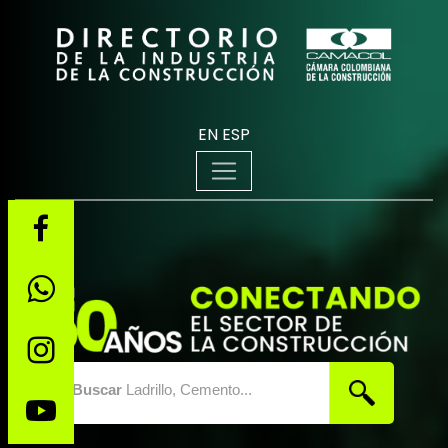
EN
ESP
Buscar
Ladrillo, Cemento...