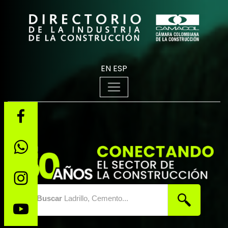
EN
ESP
Buscar
Ladrillo, Cemento...