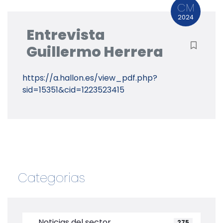
CM
2024
Entrevista
Guillermo Herrera
https://a.hallon.es/view_pdf.php?
sid=15351&cid=1223523415
Categorias
Noticias del sector
275