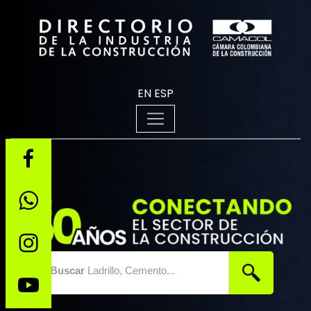
EN
ESP
Buscar
Ladrillo, Cemento...