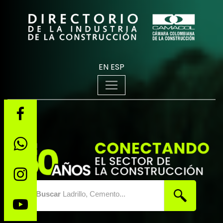
EN
ESP
Buscar
Ladrillo, Cemento...