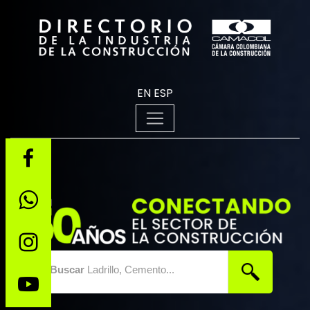
EN
ESP
Buscar
Ladrillo, Cemento...