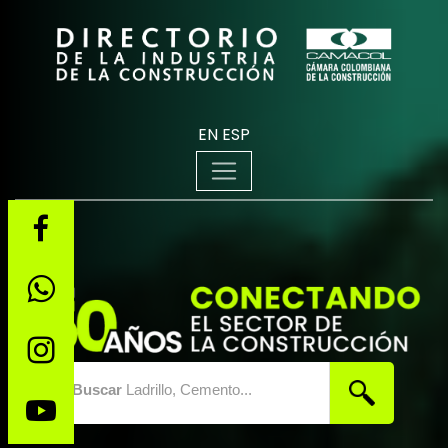
EN
ESP
Buscar
Ladrillo, Cemento...