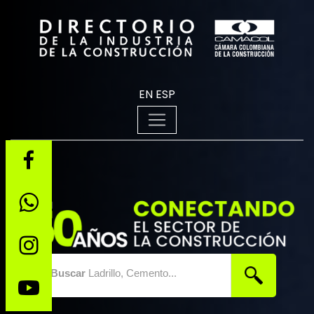
EN
ESP
Buscar
Ladrillo, Cemento...