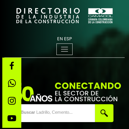
EN
ESP
Buscar
Ladrillo, Cemento...