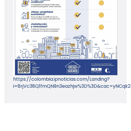
https://colombia.ipnoticias.com/Landing?
i=8rjVc38Q1fmQN9n3eazhjw%3D%3D&cac=yNCqk