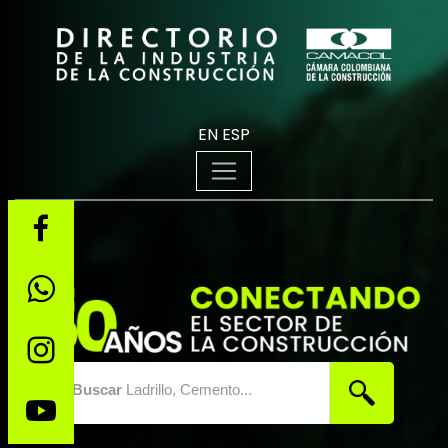
EN
ESP
Buscar
Ladrillo, Cemento...