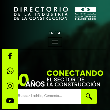
EN
ESP
Buscar
Ladrillo, Cemento...