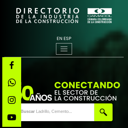
EN
ESP
Buscar
Ladrillo, Cemento...