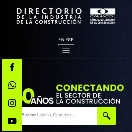
EN
ESP
Buscar
Ladrillo, Cemento...