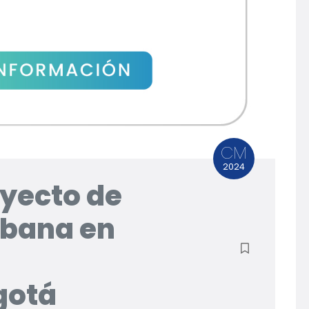
CM
2024
oyecto de
rbana en
gotá