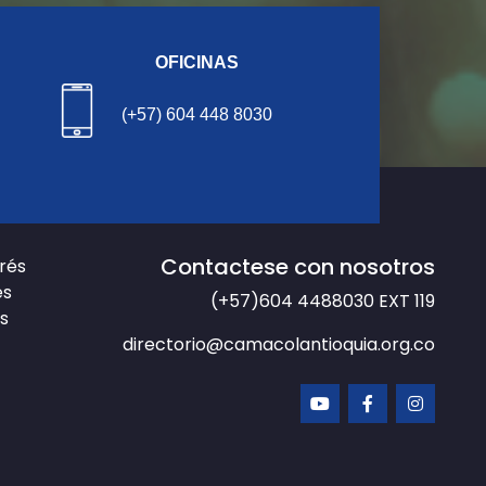
OFICINAS
(+57) 604 448 8030
Contactese con nosotros
erés
es
(+57)604 4488030
EXT 119
s
directorio@camacolantioquia.org.co