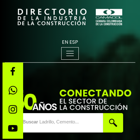
EN
ESP
Buscar
Ladrillo, Cemento...