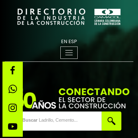
EN
ESP
Buscar
Ladrillo, Cemento...