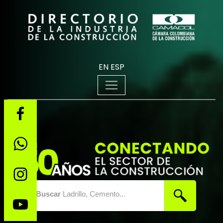
EN
ESP
Buscar
Ladrillo, Cemento...