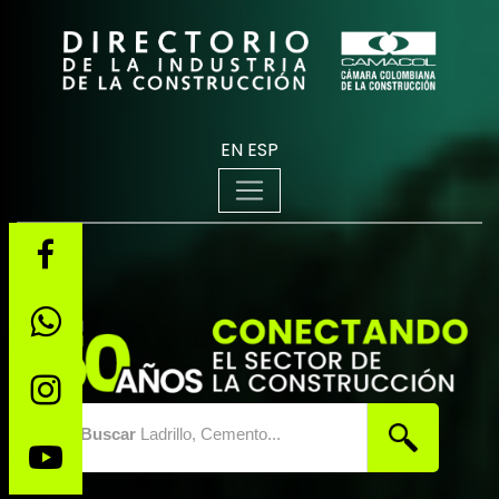
EN
ESP
Buscar
Ladrillo, Cemento...