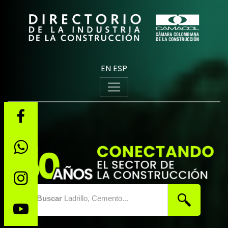
EN
ESP
Buscar
Ladrillo, Cemento...