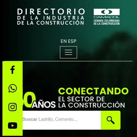
EN
ESP
Buscar
Ladrillo, Cemento...