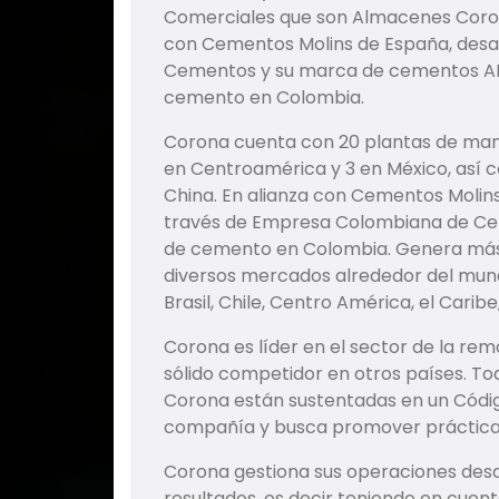
Comerciales que son Almacenes Coron
con Cementos Molins de España, desa
Cementos y su marca de cementos ALI
cemento en Colombia.
Corona cuenta con 20 plantas de manu
en Centroamérica y 3 en México, así c
China. En alianza con Cementos Molin
través de Empresa Colombiana de Cem
de cemento en Colombia. Genera más 
diversos mercados alrededor del mund
Brasil, Chile, Centro América, el Caribe,
Corona es líder en el sector de la re
sólido competidor en otros países. To
Corona están sustentadas en un Código
compañía y busca promover práctica
Corona gestiona sus operaciones desde
resultados, es decir teniendo en cuen