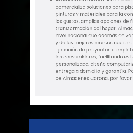
comercializa soluciones para piso
pinturas y materiales para la co
los gustos, amplias opciones de f
transformación del hogar. Alma
nivel nacional que además de v
y de las mejores marcas nacionale
ejecución de proyectos complet
los consumidores, facilitando es
personalizada, diseño computariz
entrega a domicilio y garantía. 
de Almacenes Corona, por favor 