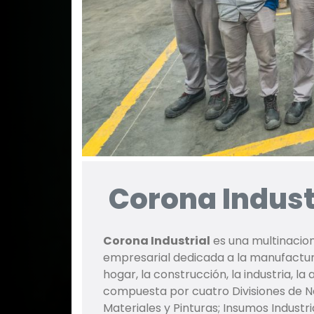
Corona Indust
Corona Industrial
es una multinacion
empresarial dedicada a la manufactur
hogar, la construcción, la industria, la
compuesta por cuatro Divisiones de Ne
Materiales y Pinturas; Insumos Industr