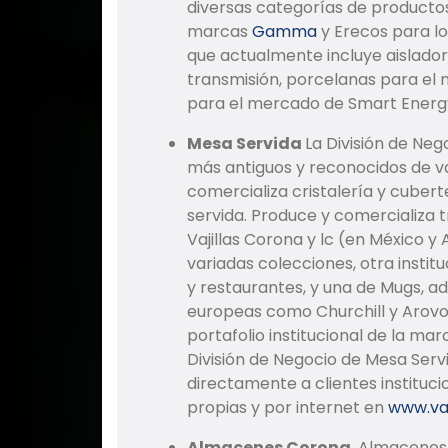
diversas categorías de productos 
marcas
Gamma
y Erecos para lo
que actualmente incluye aislador
transmisión, porcelanas para el
para el mercado de Smart Energy
Mesa Servida
La División de Neg
más antiguos y reconocidos de va
comercializa cristalería y cuber
servida. Produce y comercializa 
Vajillas Corona y lc (en México y
variadas colecciones, otra instit
y restaurantes, y una de Mugs, 
europeas como Churchill y Arovo. 
portafolio institucional de la ma
División de Negocio de Mesa Ser
directamente a clientes instituc
propias y por internet en
www.vaj
Almacenes Corona.
Almacenes 