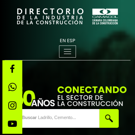
EN
ESP
Buscar
Ladrillo, Cemento...