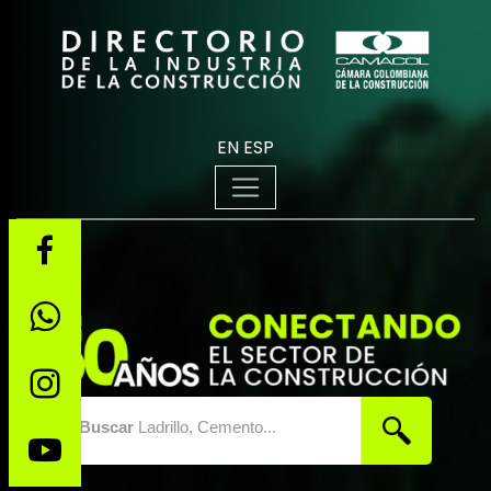
EN
ESP
Buscar
Ladrillo, Cemento...