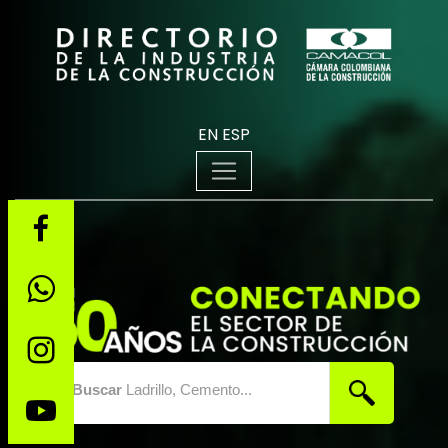
EN
ESP
Buscar
Ladrillo, Cemento...