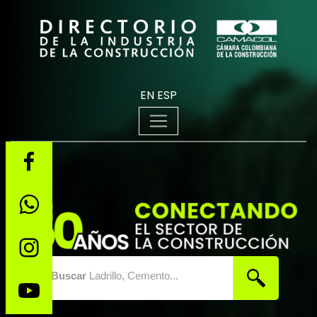
EN
ESP
Buscar
Ladrillo, Cemento...