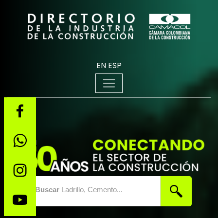
EN
ESP
Buscar
Ladrillo, Cemento...