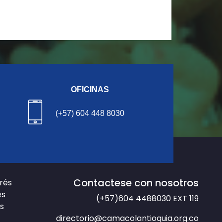
OFICINAS
(+57) 604 448 8030
Contactese con nosotros
erés
es
(+57)604 4488030
EXT 119
s
directorio@camacolantioquia.org.co