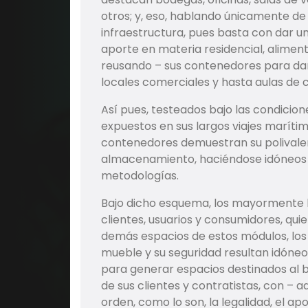
otros; y, eso, hablando únicamente de l
infraestructura, pues basta con dar u
aporte en materia residencial, alimen
reusando – sus contenedores para dar 
locales comerciales y hasta aulas de c
Así pues, testeados bajo las condicion
expuestos en sus largos viajes marítim
contenedores demuestran su polivalen
almacenamiento, haciéndose idóneos pa
metodologías.
Bajo dicho esquema, los mayormente be
clientes, usuarios y consumidores, qui
demás espacios de estos módulos, los c
mueble y su seguridad resultan idóne
para generar espacios destinados al b
de sus clientes y contratistas, con – 
orden, como lo son, la legalidad, el ap