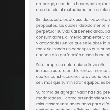
embargo, cuando lo hacen, son epicen
que dan pie al mutualismo en las rela
Sin duda, éste es el caso de los cont
propósitos, los cuales, debidamente 
perpetuar su vida útil beneficiando, a
consumidores, al medio ambiente y, con
y actividades en las que se le abre la 
materializando un concepto que, aun
conoce a la perfección desde hace año
Esta empresa colombiana lleva años ap
infraestructura en diferentes moment
que las construcciones provisionales n
ser, más que suministrar equipos, es br
Su forma de agregar valor ha sido, pre
modalidades – como arrendamiento y
minuciosamente adecuados para difere
destacan bodegas, oficinas, salas de ve