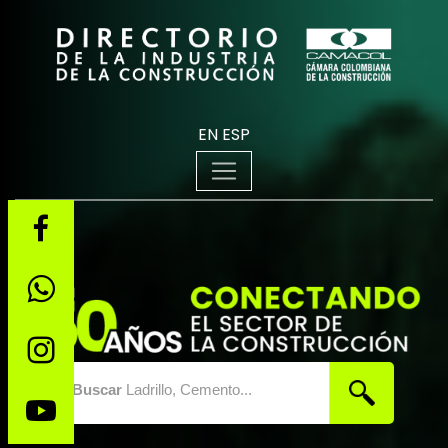
EN
ESP
Buscar
Ladrillo, Cemento...