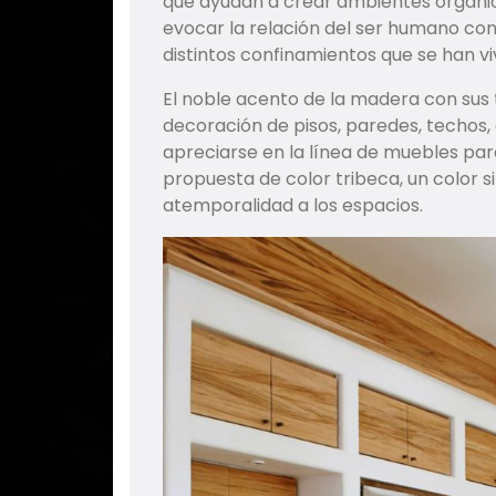
que ayudan a crear ambientes orgáni
evocar la relación del ser humano con 
distintos confinamientos que se han vi
El noble acento de la madera con sus t
decoración de pisos, paredes, techos
apreciarse en la línea de muebles par
propuesta de color tribeca, un color s
atemporalidad a los espacios.