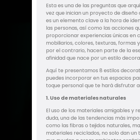
Esta es una de las preguntas que arqui
vez que inician un proyecto de diseño 
es un elemento clave a la hora de ident
las personas, así como las acciones que
proporcionar experiencias únicas en ca
mobiliarios, colores, texturas, formas
por el contrario, hacen parte de la es
afinidad que nace por un estilo decorat
Aquí te presentamos 8 estilos decorat
puedes incorporar en tus espacios par
toque personal que te hará disfrutar
1. Uso de materiales naturales
El uso de los materiales amigables y 
duda, una de las tendencias más impo
como las fibras o tejidos naturales, ma
materiales reciclados, no solo dan un t